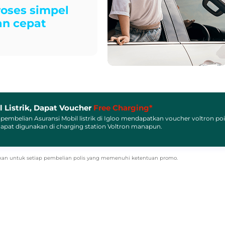
roses simpel
an cepat
l Listrik, Dapat Voucher
Free Charging*
p pembelian Asuransi Mobil listrik di Igloo mendapatkan voucher voltron po
apat digunakan di charging station Voltron manapun.
rikan untuk setiap pembelian polis yang memenuhi ketentuan promo.