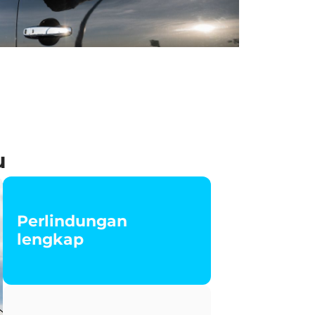
u
Perlindungan
lengkap