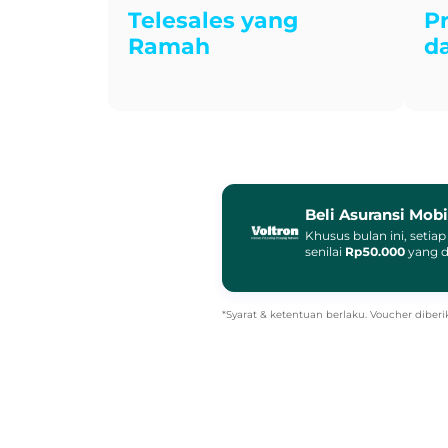
Telesales yang
P
Ramah
d
Beli Asuransi Mobi
Khusus bulan ini, setia
senilai
Rp50.000
yang d
*Syarat & ketentuan berlaku. Voucher dibe