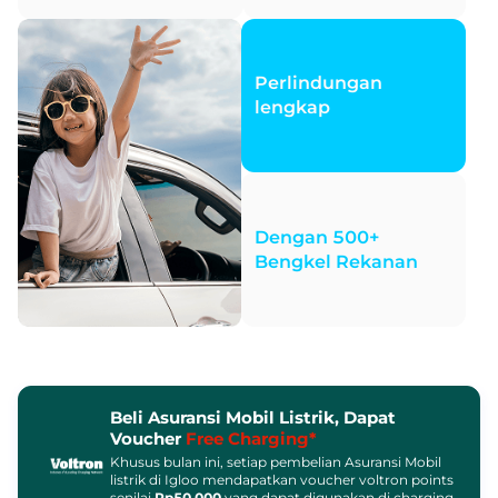
Perlindungan
lengkap
Dengan 500+
Bengkel Rekanan
Beli Asuransi Mobil Listrik, Dapat
Voucher
Free Charging*
Khusus bulan ini, setiap pembelian Asuransi Mobil
listrik di Igloo mendapatkan voucher voltron points
senilai
Rp50.000
yang dapat digunakan di charging