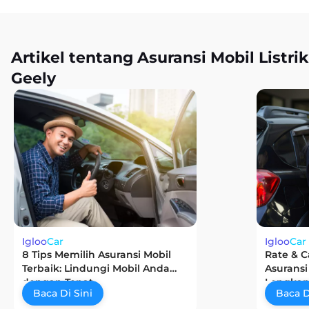
Artikel tentang Asuransi Mobil Listrik
Geely
Igloo
Car
Igloo
Car
8 Tips Memilih Asuransi Mobil
Rate & C
Terbaik: Lindungi Mobil Anda
Asuransi
dengan Tepat
Lengkap
Baca Di Sini
Baca D