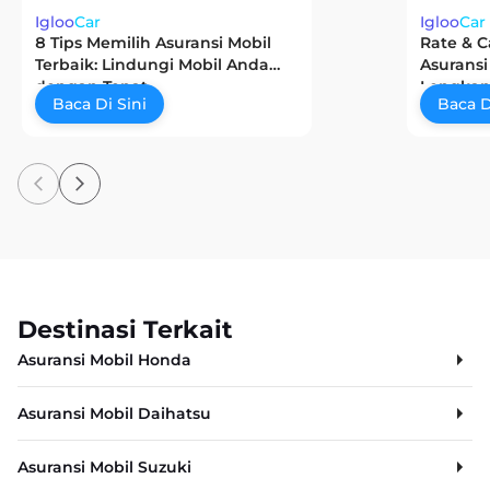
Igloo
Car
Igloo
Car
8 Tips Memilih Asuransi Mobil
Rate & C
Terbaik: Lindungi Mobil Anda
Asuransi
dengan Tepat
Lengkap
Baca Di Sini
Baca D
Destinasi Terkait
Asuransi Mobil Honda
Asuransi Mobil Daihatsu
Asuransi Mobil Suzuki