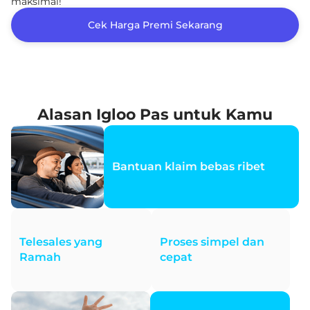
maksimal!
Cek Harga Premi Sekarang
Alasan Igloo Pas untuk Kamu
Bantuan klaim bebas ribet
Telesales yang
Proses simpel dan
Ramah
cepat