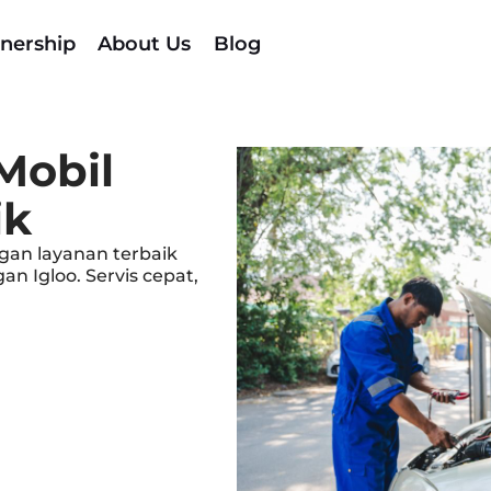
nership
About Us
Blog
Mobil
ik
an layanan terbaik
n Igloo. Servis cepat,