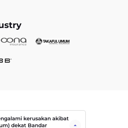
ustry
engalami kerusakan akibat
nsum) dekat Bandar