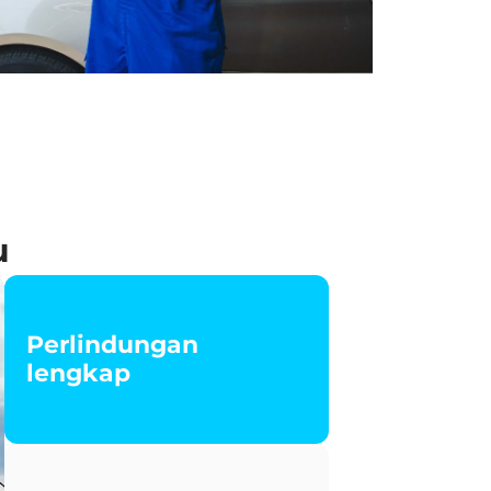
u
Perlindungan
lengkap