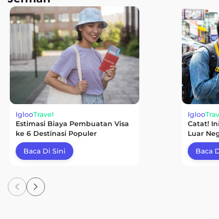
Igloo
Travel
Igloo
Trav
Estimasi Biaya Pembuatan Visa
Catat! I
ke 6 Destinasi Populer
Luar Neg
Baca Di Sini
Baca D