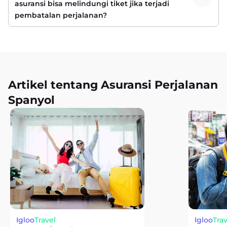
asuransi bisa melindungi tiket jika terjadi
pembatalan perjalanan?
Artikel tentang Asuransi Perjalanan
Spanyol
Igloo
Travel
Igloo
Trav