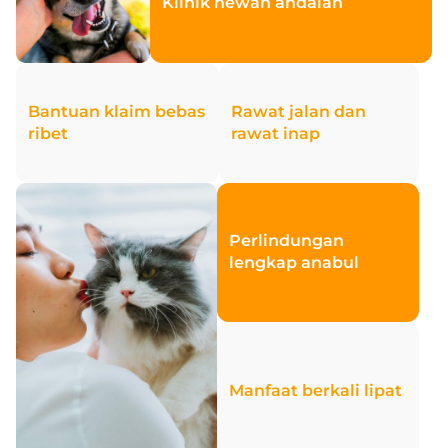
Klinik hewan andalan
Bantuan klaim bebas
Rawat jalan dan
ribet
rawat inap
Perlindungan
lengkap anabul
Manfaat berkali lipat