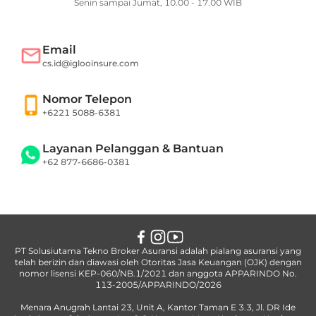
Senin sampai Jumat, 10.00 - 17.00 WIB
Email
cs.id@iglooinsure.com
Nomor Telepon
+6221 5088-6381
Layanan Pelanggan & Bantuan
+62 877-6686-0381
PT Solusiutama Tekno Broker Asuransi adalah pialang asuransi yang
telah berizin dan diawasi oleh Otoritas Jasa Keuangan (OJK) dengan
nomor lisensi KEP-060/NB.1/2021 dan anggota APPARINDO No.
113-2005/APPARINDO/2026
Menara Anugrah Lantai 23, Unit A, Kantor Taman E 3.3, Jl. DR Ide