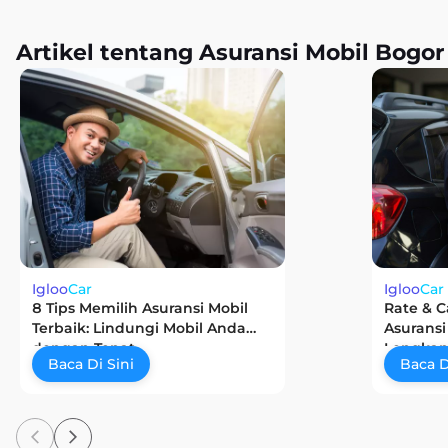
Artikel tentang Asuransi Mobil Bogor
Igloo
Car
Igloo
Car
8 Tips Memilih Asuransi Mobil
Rate & C
Terbaik: Lindungi Mobil Anda
Asuransi
dengan Tepat
Lengkap
Baca Di Sini
Baca D