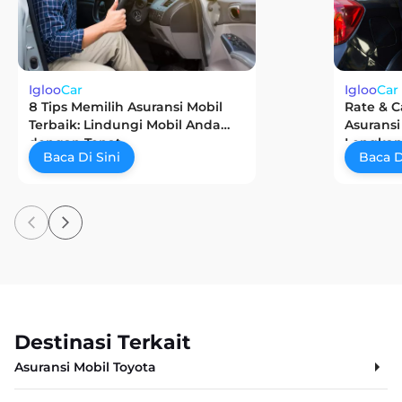
Igloo
Car
Igloo
Car
8 Tips Memilih Asuransi Mobil
Rate & C
Terbaik: Lindungi Mobil Anda
Asuransi
dengan Tepat
Lengkap
Baca Di Sini
Baca D
Destinasi Terkait
Asuransi Mobil Toyota