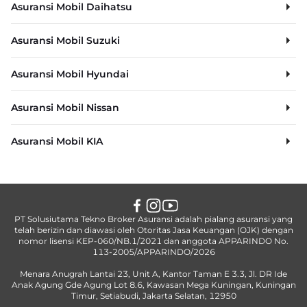
Asuransi Mobil Daihatsu
Asuransi Mobil Suzuki
Asuransi Mobil Hyundai
Asuransi Mobil Nissan
Asuransi Mobil KIA
PT Solusiutama Tekno Broker Asuransi adalah pialang asuransi yang
telah berizin dan diawasi oleh Otoritas Jasa Keuangan (OJK) dengan
nomor lisensi KEP-060/NB.1/2021 dan anggota APPARINDO No.
113-2005/APPARINDO/2026
Menara Anugrah Lantai 23, Unit A, Kantor Taman E 3.3, Jl. DR Ide
Anak Agung Gde Agung Lot 8.6, Kawasan Mega Kuningan, Kuningan
Timur, Setiabudi, Jakarta Selatan, 12950