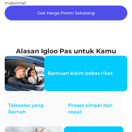
maksimal!
Cek Harga Premi Sekarang
Alasan Igloo Pas untuk Kamu
Bantuan klaim bebas ribet
Telesales yang
Proses simpel dan
Ramah
cepat