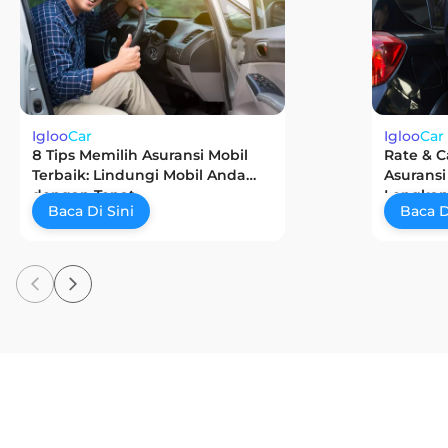
Igloo
Car
Igloo
Car
8 Tips Memilih Asuransi Mobil
Rate & C
Terbaik: Lindungi Mobil Anda
Asuransi
dengan Tepat
Lengkap
Baca Di Sini
Baca D