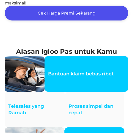
maksimal!
Cek Harga Premi Sekarang
Alasan Igloo Pas untuk Kamu
Bantuan klaim bebas ribet
Telesales yang
Proses simpel dan
Ramah
cepat