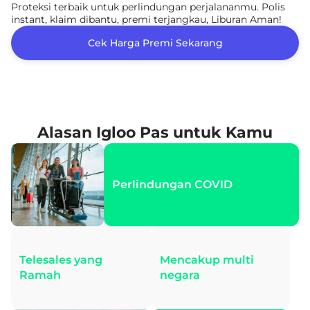
Proteksi terbaik untuk perlindungan perjalananmu. Polis
instant, klaim dibantu, premi terjangkau, Liburan Aman!
Cek Harga Premi Sekarang
Alasan Igloo Pas untuk Kamu
Perlindungan COVID
Telesales yang
Mencakup multi
Ramah
negara