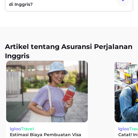
di Inggris?
Artikel tentang Asuransi Perjalanan
Inggris
Igloo
Travel
Igloo
Trav
Estimasi Biaya Pembuatan Visa
Catat! I