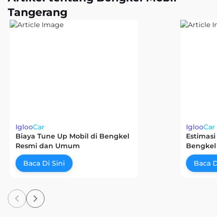
Tangerang
Igloo
Car
Igloo
Car
Biaya Tune Up Mobil di Bengkel
Estimasi
Resmi dan Umum
Bengkel
Baca Di Sini
Baca D