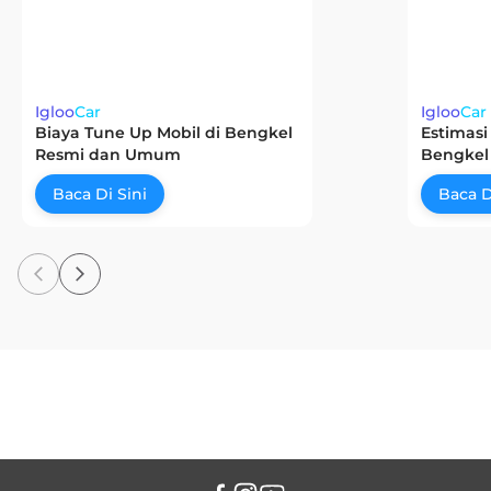
Igloo
Car
Igloo
Car
Biaya Tune Up Mobil di Bengkel
Estimasi
Resmi dan Umum
Bengkel
Baca Di Sini
Baca D